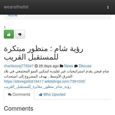
Home
wearethelist
Togg
navi
Home
1
رؤية شام : منظور مبتكرة
للمستقبل القريب
charlieoosj775547
28 days ago
News
Discuss
شام فيجن يقدم استراتيجيات غير تقليدية لتمكين النمو المجتمعي في بلاد
الشرق الأوسط . يهدف المشروع إلى استحداث
https://stevegzdc618417.wikitidings.com/7391005/
رؤية_شام_منظور_مغايرة_للمستقبل_القريب
Comments
Who Upvoted
Comments