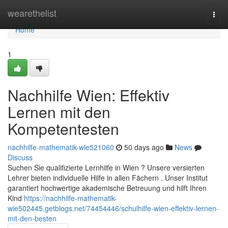
Home
wearethelist
Togg
navi
Home
1
Nachhilfe Wien: Effektiv
Lernen mit den
Kompetentesten
nachhilfe-mathematik-wie521060
50 days ago
News
Discuss
Suchen Sie qualifizierte Lernhilfe in Wien ? Unsere versierten
Lehrer bieten individuelle Hilfe in allen Fächern . Unser Institut
garantiert hochwertige akademische Betreuung und hilft Ihren
Kind
https://nachhilfe-mathematik-
wie502445.getblogs.net/74454446/schulhilfe-wien-effektiv-lernen-
mit-den-besten