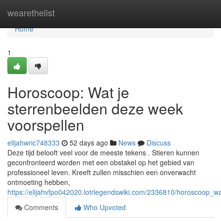
Home
wearethelist
Home
1
Horoscoop: Wat je
sterrenbeelden deze week
voorspellen
elijahwric748333
52 days ago
News
Discuss
Deze tijd belooft veel voor de meeste tekens . Stieren kunnen
geconfronteerd worden met een obstakel op het gebied van
professioneel leven. Kreeft zullen misschien een onverwacht
ontmoeting hebben,
https://elijahvfpo042020.lotrlegendswiki.com/2336810/horoscoop_
Comments
Who Upvoted