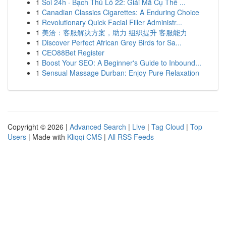
1
Soi 24h · Bạch Thủ Lô 22: Giải Mã Cụ Thể ...
1
Canadian Classics Cigarettes: A Enduring Choice
1
Revolutionary Quick Facial Filler Administr...
1
美洽：客服解决方案，助力 组织提升 客服能力
1
Discover Perfect African Grey Birds for Sa...
1
CEO88Bet Register
1
Boost Your SEO: A Beginner's Guide to Inbound...
1
Sensual Massage Durban: Enjoy Pure Relaxation
Copyright © 2026 |
Advanced Search
|
Live
|
Tag Cloud
|
Top
Users
| Made with
Kliqqi CMS
|
All RSS Feeds