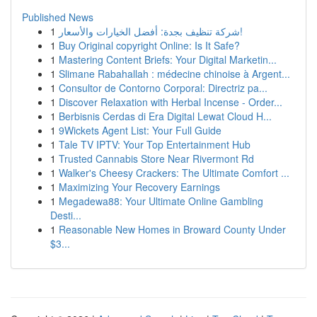
Published News
1
شركة تنظيف بجدة: أفضل الخيارات والأسعار!
1
Buy Original copyright Online: Is It Safe?
1
Mastering Content Briefs: Your Digital Marketin...
1
Slimane Rabahallah : médecine chinoise à Argent...
1
Consultor de Contorno Corporal: Directriz pa...
1
Discover Relaxation with Herbal Incense - Order...
1
Berbisnis Cerdas di Era Digital Lewat Cloud H...
1
9Wickets Agent List: Your Full Guide
1
Tale TV IPTV: Your Top Entertainment Hub
1
Trusted Cannabis Store Near Rivermont Rd
1
Walker's Cheesy Crackers: The Ultimate Comfort ...
1
Maximizing Your Recovery Earnings
1
Megadewa88: Your Ultimate Online Gambling
Desti...
1
Reasonable New Homes in Broward County Under
$3...