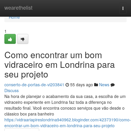
Home
wearethelist
Togg
navi
Home
1
Como encontrar um bom
vidraceiro em Londrina para
seu projeto
conserto-de-portas-de-vi203841
55 days ago
News
Discuss
Na hora de planejar o acabamento da sua casa, a escolha de um
vidraceiro experiente em Londrina faz toda a diferença no
resultado final. Você encontra conosco serviços que vão desde o
clássico box para banheiro
https://vidraariapireslondrina940962.bloginder.com/42373190/como-
encontrar-um-bom-vidraceiro-em-londrina-para-seu-projeto