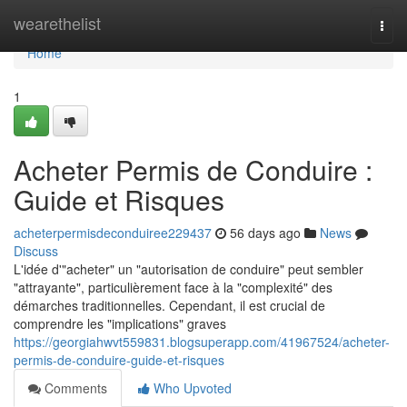
Home
wearethelist
Togg
navi
Home
1
Acheter Permis de Conduire :
Guide et Risques
acheterpermisdeconduiree229437
56 days ago
News
Discuss
L'idée d'"acheter" un "autorisation de conduire" peut sembler
"attrayante", particulièrement face à la "complexité" des
démarches traditionnelles. Cependant, il est crucial de
comprendre les "implications" graves
https://georgiahwvt559831.blogsuperapp.com/41967524/acheter-
permis-de-conduire-guide-et-risques
Comments
Who Upvoted