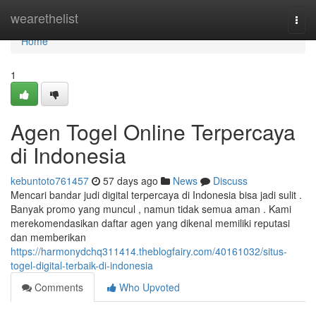
Home
wearethelist
Togg
navi
Home
1
Agen Togel Online Terpercaya
di Indonesia
kebuntoto761457
57 days ago
News
Discuss
Mencari bandar judi digital terpercaya di Indonesia bisa jadi sulit .
Banyak promo yang muncul , namun tidak semua aman . Kami
merekomendasikan daftar agen yang dikenal memiliki reputasi
dan memberikan
https://harmonydchq311414.theblogfairy.com/40161032/situs-
togel-digital-terbaik-di-indonesia
Comments
Who Upvoted