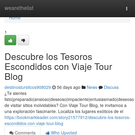
Home
wearethelist
Togg
navi
Home
1
Descubre los Tesoros
Escondidos con Viaje Tour
Blog
destinostursticos908029
56 days ago
News
Discuss
¿Te sientes
listo|preparado|ansioso|deseoso|impaciente|entusiasmado|deseoso
de visitar sitios inolvidables? Con Viaje Tour Blog, te invitamos a
una exploración fascinante. Localiza los lugares exóticos de el
https://bookmarkleader.com/story21577912/descubre-los-tesoros-
escondidos-con-viaje-tour-blog
Comments
Who Upvoted