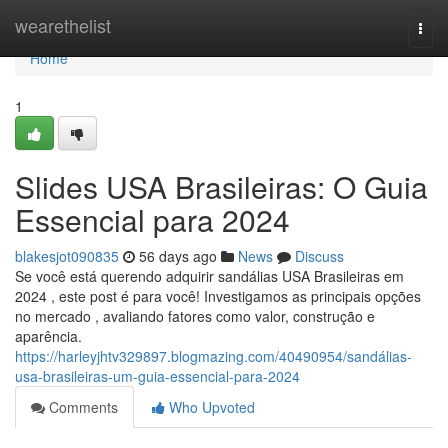
Home
wearethelist
Togg
navi
Home
1
Slides USA Brasileiras: O Guia
Essencial para 2024
blakesjot090835
56 days ago
News
Discuss
Se você está querendo adquirir sandálias USA Brasileiras em
2024 , este post é para você! Investigamos as principais opções
no mercado , avaliando fatores como valor, construção e
aparência.
https://harleyjhtv329897.blogmazing.com/40490954/sandálias-
usa-brasileiras-um-guia-essencial-para-2024
Comments
Who Upvoted