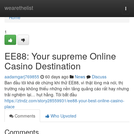
Home
wearethelist
Togg
navi
Home
1
EE88: Your supreme Online
Casino Destination
aadamgarj769855
60 days ago
News
Discuss
Ban đầu tôi khá dè chừng khi thử EE88, vì thật lòng mà nói, thị
trường này không thiếu những nền tảng quảng cáo rất hay nhưng
trải nghiệm lại… hụt hẫng. Tôi bắt đầu
https://ztndz.com/story28559931/ee88-your-best-online-casino-
place
Comments
Who Upvoted
Comments