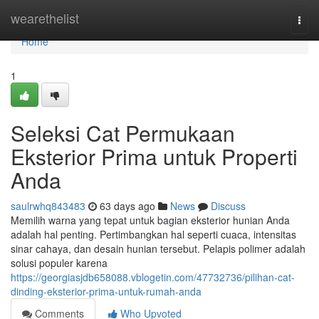
Home
wearethelist
Togg
navi
Home
1
Seleksi Cat Permukaan
Eksterior Prima untuk Properti
Anda
saulrwhq843483
63 days ago
News
Discuss
Memilih warna yang tepat untuk bagian eksterior hunian Anda
adalah hal penting. Pertimbangkan hal seperti cuaca, intensitas
sinar cahaya, dan desain hunian tersebut. Pelapis polimer adalah
solusi populer karena
https://georgiasjdb658088.vblogetin.com/47732736/pilihan-cat-
dinding-eksterior-prima-untuk-rumah-anda
Comments
Who Upvoted