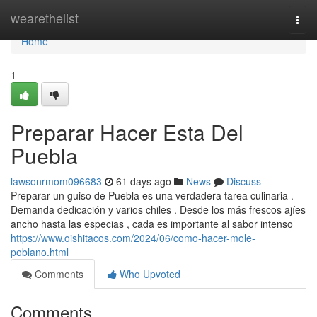
Home
wearethelist
Togg
navi
Home
1
Preparar Hacer Esta Del
Puebla
lawsonrmom096683
61 days ago
News
Discuss
Preparar un guiso de Puebla es una verdadera tarea culinaria .
Demanda dedicación y varios chiles . Desde los más frescos ajíes
ancho hasta las especias , cada es importante al sabor intenso
https://www.oishitacos.com/2024/06/como-hacer-mole-
poblano.html
Comments
Who Upvoted
Comments