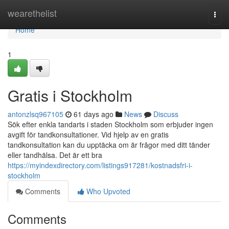
Home
wearethelist
Togg
navi
Home
1
Gratis i Stockholm
antonzlsq967105
61 days ago
News
Discuss
Sök efter enkla tandarts i staden Stockholm som erbjuder ingen
avgift för tandkonsultationer. Vid hjelp av en gratis
tandkonsultation kan du upptäcka om är frågor med ditt tänder
eller tandhälsa. Det är ett bra
https://myindexdirectory.com/listings917281/kostnadsfri-i-
stockholm
Comments
Who Upvoted
Comments