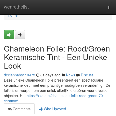
Home
wearethelist
Togg
navi
Home
1
Chameleon Folie: Rood/Groen
Keramische Tint - Een Unieke
Look
declannabs110473
61 days ago
News
Discuss
Deze unieke Chameleon Folie presenteert een spectaculaire
keramische kleur met een prachtige rood/groen verandering . De
folie is ontworpen om een uniek uiterlijk te creëren voor diverse
objecten. Het
https://xxoto.nl/chameleon-folie-rood-groen-70-
ceramic/
Comments
Who Upvoted