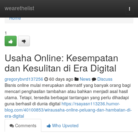
Home
wearethelist
Togg
navi
Home
1
Usaha Online: Kesempatan
dan Kesulitan di Era Digital
gregorybvrd137256
60 days ago
News
Discuss
Bisnis online mulai merupakan alternatif yang banyak orang bagi
mencari penghasilan tambahan atau bahkan menjadi asal hasil
utama. Tetapi, tersedia berbagai tantangan yang perlu dihadapi
guna berhasil di dunia digital
https://rsayasn113236.humor-
blog.com/40100853/wirausaha-online-peluang-dan-hambatan-di-
era-digital
Comments
Who Upvoted