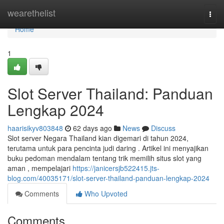
Home
wearethelist
Togg
navi
Home
1
Slot Server Thailand: Panduan
Lengkap 2024
haarisikyv803848
62 days ago
News
Discuss
Slot server Negara Thailand kian digemari di tahun 2024,
terutama untuk para pencinta judi daring . Artikel ini menyajikan
buku pedoman mendalam tentang trik memilih situs slot yang
aman , mempelajari
https://janicersjb522415.jts-
blog.com/40035171/slot-server-thailand-panduan-lengkap-2024
Comments
Who Upvoted
Comments