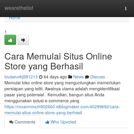
Home
wearethelist
Togg
navi
Home
1
Cara Memulai Situs Online
Store yang Berhasil
louiseuvbj581213
64 days ago
News
Discuss
Memulai toko online store yang menguntungkan memerlukan
persiapan yang teliti. Awalnya utama adalah mengidentifikasi
pasar yang potensial . Kemudian, bangun situs Anda
menggunakan solusi e-commerce yang
https://roxannmxzh902660.idblogmaker.com/40299692/cara-
memulai-situs-online-store-yang-berhasil
Comments
Who Upvoted