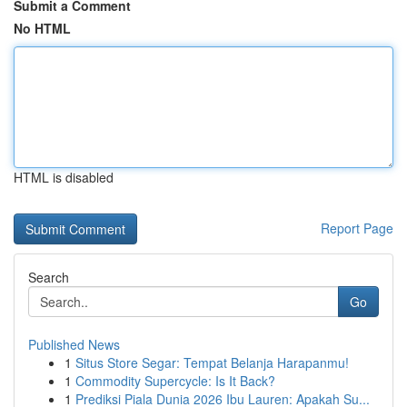
Submit a Comment
No HTML
HTML is disabled
Report Page
Search
Go
Published News
1
Situs Store Segar: Tempat Belanja Harapanmu!
1
Commodity Supercycle: Is It Back?
1
Prediksi Piala Dunia 2026 Ibu Lauren: Apakah Su...