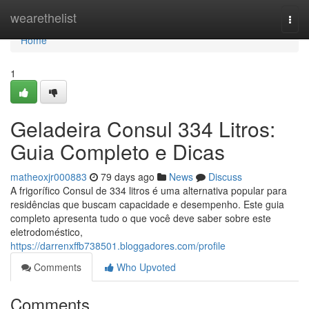
Home
wearethelist
Togg
navi
Home
1
Geladeira Consul 334 Litros:
Guia Completo e Dicas
matheoxjr000883
79 days ago
News
Discuss
A frigorífico Consul de 334 litros é uma alternativa popular para
residências que buscam capacidade e desempenho. Este guia
completo apresenta tudo o que você deve saber sobre este
eletrodoméstico,
https://darrenxffb738501.bloggadores.com/profile
Comments
Who Upvoted
Comments