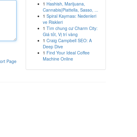
1
Hashish, Marijuana,
Cannabis|Piattella, Sasso, ...
1
Spiral Kayması: Nedenleri
ve Riskleri
1
Tìm chung cư Charm City:
Giá tốt, Vị trí vàng
1
Craig Campbell SEO: A
Deep Dive
1
Find Your Ideal Coffee
Machine Online
ort Page