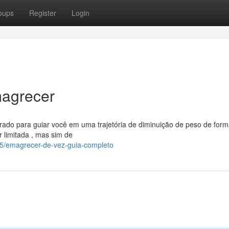
oups
Register
Login
magrecer
rado para guiar você em uma trajetória de diminuição de peso de for
 limitada , mas sim de
5/emagrecer-de-vez-guia-completo