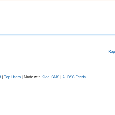
Rep
d
|
Top Users
| Made with
Kliqqi CMS
|
All RSS Feeds