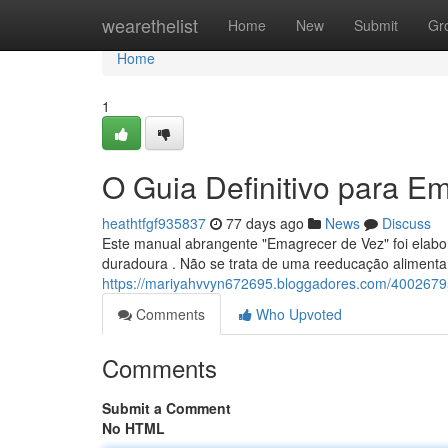
Home
wearethelist
Home
New
Submit
Gr
Home
1
O Guia Definitivo para E
heathtfgf935837
77 days ago
News
Discuss
Este manual abrangente "Emagrecer de Vez" foi elabo
duradoura . Não se trata de uma reeducação alimentar
https://mariyahvvyn672695.bloggadores.com/4002679
Comments
Who Upvoted
Comments
Submit a Comment
No HTML