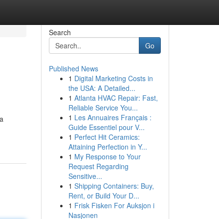
Search
Go
Published News
1
Digital Marketing Costs in
the USA: A Detailed...
1
Atlanta HVAC Repair: Fast,
Reliable Service You...
1
Les Annuaires Français :
ma
Guide Essentiel pour V...
1
Perfect Hit Ceramics:
Attaining Perfection in Y...
1
My Response to Your
Request Regarding
Sensitive...
1
Shipping Containers: Buy,
Rent, or Build Your D...
1
Frisk Fisken For Auksjon i
Nasjonen