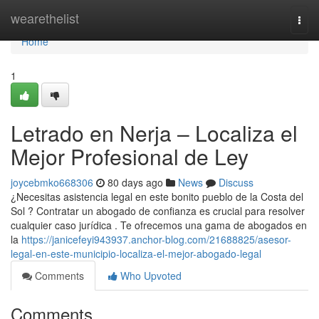
Home
wearethelist
Togg
navi
Home
1
Letrado en Nerja – Localiza el
Mejor Profesional de Ley
joycebmko668306
80 days ago
News
Discuss
¿Necesitas asistencia legal en este bonito pueblo de la Costa del
Sol ? Contratar un abogado de confianza es crucial para resolver
cualquier caso jurídica . Te ofrecemos una gama de abogados en
la
https://janicefeyi943937.anchor-blog.com/21688825/asesor-
legal-en-este-municipio-localiza-el-mejor-abogado-legal
Comments
Who Upvoted
Comments