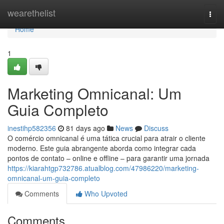
Home
wearethelist
Togg
navi
Home
1
Marketing Omnicanal: Um
Guia Completo
inestihp582356
81 days ago
News
Discuss
O comércio omnicanal é uma tática crucial para atrair o cliente
moderno. Este guia abrangente aborda como integrar cada
pontos de contato – online e offline – para garantir uma jornada
https://kiarahtgp732786.atualblog.com/47986220/marketing-
omnicanal-um-guia-completo
Comments
Who Upvoted
Comments