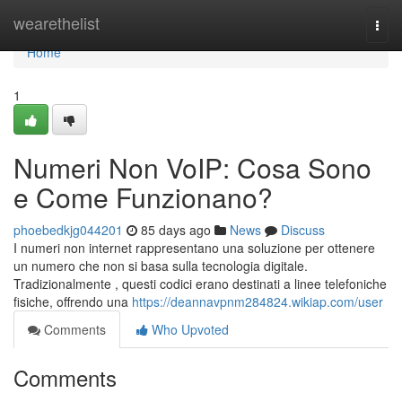
Home
wearethelist
Togg
navi
Home
1
Numeri Non VoIP: Cosa Sono
e Come Funzionano?
phoebedkjg044201
85 days ago
News
Discuss
I numeri non internet rappresentano una soluzione per ottenere
un numero che non si basa sulla tecnologia digitale.
Tradizionalmente , questi codici erano destinati a linee telefoniche
fisiche, offrendo una
https://deannavpnm284824.wikiap.com/user
Comments
Who Upvoted
Comments