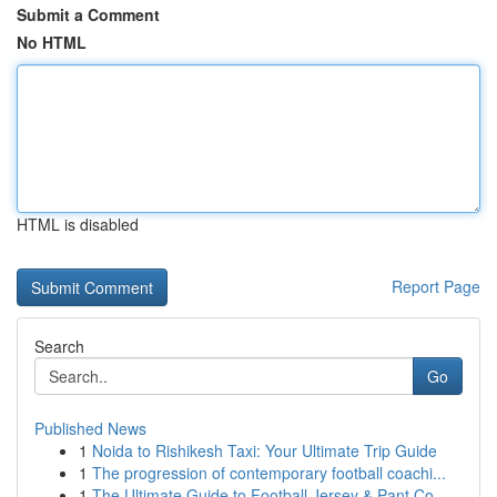
Submit a Comment
No HTML
HTML is disabled
Report Page
Search
Go
Published News
1
Noida to Rishikesh Taxi: Your Ultimate Trip Guide
1
The progression of contemporary football coachi...
1
The Ultimate Guide to Football Jersey & Pant Co...