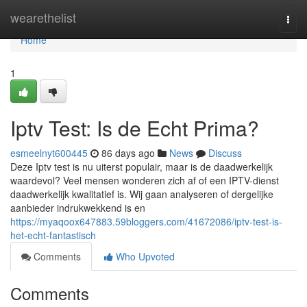
Home
wearethelist
Togg
navi
Home
1
Iptv Test: Is de Echt Prima?
esmeelnyt600445
86 days ago
News
Discuss
Deze Iptv test is nu uiterst populair, maar is de daadwerkelijk
waardevol? Veel mensen wonderen zich af of een IPTV-dienst
daadwerkelijk kwalitatief is. Wij gaan analyseren of dergelijke
aanbieder indrukwekkend is en
https://myaqoox647883.59bloggers.com/41672086/iptv-test-is-
het-echt-fantastisch
Comments
Who Upvoted
Comments