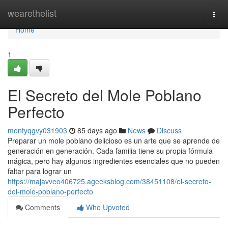
Home
wearethelist
Togg
navi
Home
1
El Secreto del Mole Poblano
Perfecto
montyqgvy031903
85 days ago
News
Discuss
Preparar un mole poblano delicioso es un arte que se aprende de
generación en generación. Cada familia tiene su propia fórmula
mágica, pero hay algunos ingredientes esenciales que no pueden
faltar para lograr un
https://majavveo406725.ageeksblog.com/38451108/el-secreto-
del-mole-poblano-perfecto
Comments
Who Upvoted