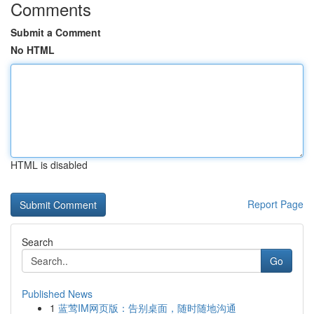
Comments
Submit a Comment
No HTML
HTML is disabled
Report Page
Search
Go
Published News
1
蓝莺IM网页版：告别桌面，随时随地沟通