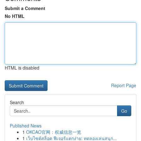
Submit a Comment
No HTML
HTML is disabled
Report Page
Search
Go
Published News
1
OKCAO官网：权威信息一览
1
เว็บไซต์สล็อต ฟีเจอร์แตกง่าย: ทดลองเล่นสนุก...