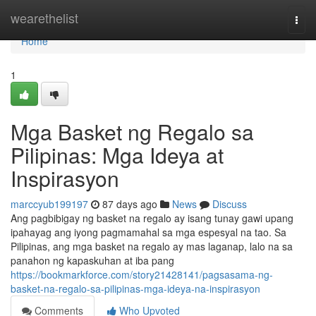
Home
wearethelist
Togg
navi
Home
1
Mga Basket ng Regalo sa
Pilipinas: Mga Ideya at
Inspirasyon
marccyub199197
87 days ago
News
Discuss
Ang pagbibigay ng basket na regalo ay isang tunay gawi upang
ipahayag ang iyong pagmamahal sa mga espesyal na tao. Sa
Pilipinas, ang mga basket na regalo ay mas laganap, lalo na sa
panahon ng kapaskuhan at iba pang
https://bookmarkforce.com/story21428141/pagsasama-ng-
basket-na-regalo-sa-pilipinas-mga-ideya-na-inspirasyon
Comments
Who Upvoted