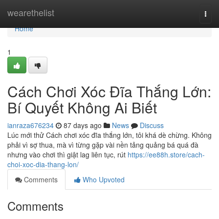
Home
wearethelist
Togg
navi
Home
1
Cách Chơi Xóc Đĩa Thắng Lớn:
Bí Quyết Không Ai Biết
ianraza676234
87 days ago
News
Discuss
Lúc mới thử Cách chơi xóc đĩa thắng lớn, tôi khá dè chừng. Không
phải vì sợ thua, mà vì từng gặp vài nền tảng quảng bá quá đà
nhưng vào chơi thì giật lag liên tục, rút
https://ee88h.store/cach-
choi-xoc-dia-thang-lon/
Comments
Who Upvoted
Comments