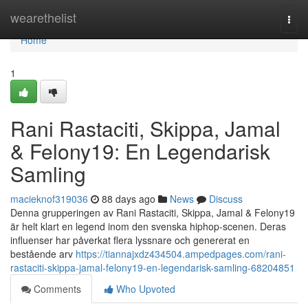
Home
wearethelist
Togg
navi
Home
1
Rani Rastaciti, Skippa, Jamal
& Felony19: En Legendarisk
Samling
macieknof319036
88 days ago
News
Discuss
Denna grupperingen av Rani Rastaciti, Skippa, Jamal & Felony19
är helt klart en legend inom den svenska hiphop-scenen. Deras
influenser har påverkat flera lyssnare och genererat en
bestående arv
https://tiannajxdz434504.ampedpages.com/rani-
rastaciti-skippa-jamal-felony19-en-legendarisk-samling-68204851
Comments
Who Upvoted