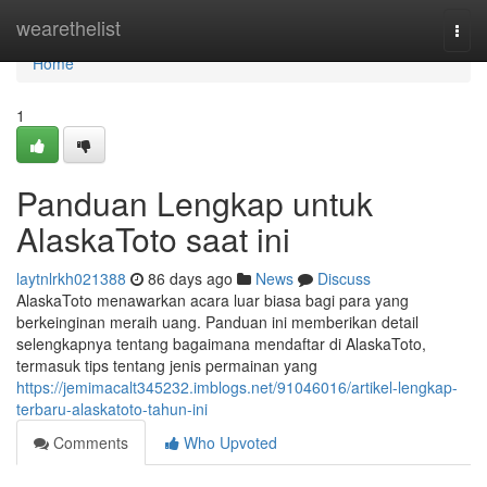
Home
wearethelist
Togg
navi
Home
1
Panduan Lengkap untuk
AlaskaToto saat ini
laytnlrkh021388
86 days ago
News
Discuss
AlaskaToto menawarkan acara luar biasa bagi para yang
berkeinginan meraih uang. Panduan ini memberikan detail
selengkapnya tentang bagaimana mendaftar di AlaskaToto,
termasuk tips tentang jenis permainan yang
https://jemimacalt345232.imblogs.net/91046016/artikel-lengkap-
terbaru-alaskatoto-tahun-ini
Comments
Who Upvoted