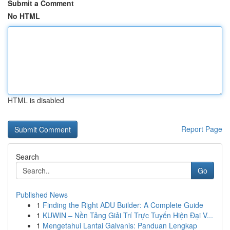
Submit a Comment
No HTML
HTML is disabled
Report Page
Search
Go
Published News
1
Finding the Right ADU Builder: A Complete Guide
1
KUWIN – Nền Tảng Giải Trí Trực Tuyến Hiện Đại V...
1
Mengetahui Lantai Galvanis: Panduan Lengkap