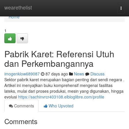
Home
wearethelist
Togg
navi
Home
1
Pabrik Karet: Referensi Utuh
dan Perkembangannya
imogenklow689087
87 days ago
News
Discuss
Sektor pabrik karet merupakan bagian penting dari sendi negara .
Artikel ini menyajikan buku komprehensif mengenai fasilitas
lateks, mulai dari proses produksi, mesin yang digunakan, hingga
evolusi
https://sachinvrcr403108.elbloglibre.com/profile
Comments
Who Upvoted
Comments