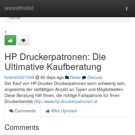
Home
wearethelist
Togg
navi
Home
1
HP Druckerpatronen: Die
Ultimative Kaufberatung
liviahahl227658
90 days ago
News
Discuss
Der Kauf von HP-Drucker Druckerpatronen kann schwierig sein,
angesichts der vielfältigen Anzahl an Typen und Möglichkeiten.
Diese Beratung hilft Ihnen, die richtige Farbpatrone für Ihren
Druckerbetrieb
http://www.hp-druckerpatronen.at
Comments
Who Upvoted
Comments