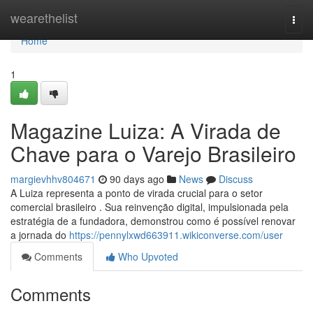
Home
wearethelist
Togg
navi
Home
1
Magazine Luiza: A Virada de
Chave para o Varejo Brasileiro
margievhhv804671
90 days ago
News
Discuss
A Luiza representa a ponto de virada crucial para o setor
comercial brasileiro . Sua reinvenção digital, impulsionada pela
estratégia de a fundadora, demonstrou como é possível renovar
a jornada do
https://pennylxwd663911.wikiconverse.com/user
Comments
Who Upvoted
Comments