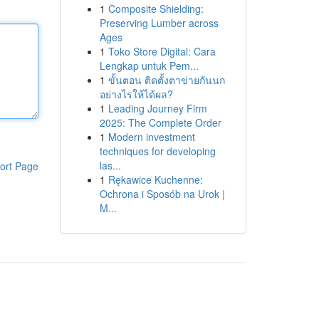
1
Composite Shielding:
Preserving Lumber across
Ages
1
Toko Store Digital: Cara
Lengkap untuk Pem...
1
ขั้นตอน ติดตั้งตาข่ายกันนก
อย่างไรให้ได้ผล?
1
Leading Journey Firm
2025: The Complete Order
1
Modern investment
techniques for developing
las...
ort Page
1
Rękawice Kuchenne:
Ochrona i Sposób na Urok |
M...