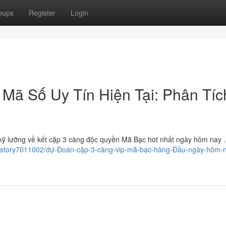
oups
Register
Login
Mã Số Uy Tín Hiện Tại: Phân Tíc
h kỹ lưỡng về kết cặp 3 càng độc quyền Mã Bạc hot nhất ngày hôm nay 
om/story7011002/dự-Đoán-cặp-3-càng-vip-mã-bạc-hàng-Đầu-ngày-hôm-