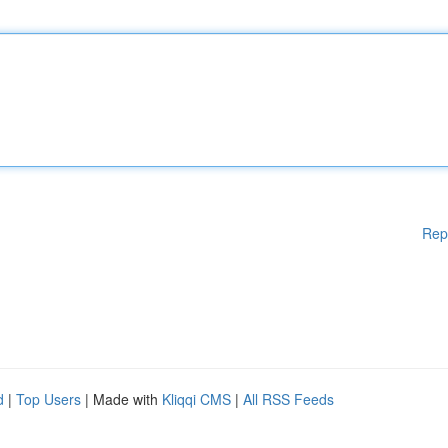
Rep
d
|
Top Users
| Made with
Kliqqi CMS
|
All RSS Feeds