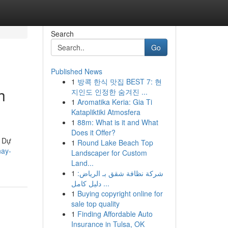
Search
Go
Published News
1
방콕 한식 맛집 BEST 7: 현
h
지인도 인정한 숨겨진 ...
1
Aromatika Keria: Gia Ti
Katapliktiki Atmosfera
1
88m: What is it and What
Does it Offer?
. Dự
1
Round Lake Beach Top
nay-
Landscaper for Custom
Land...
1
شركة نظافة شقق بـ الرياض:
دليل كامل ...
1
Buying copyright online for
sale top quality
1
Finding Affordable Auto
Insurance in Tulsa, OK