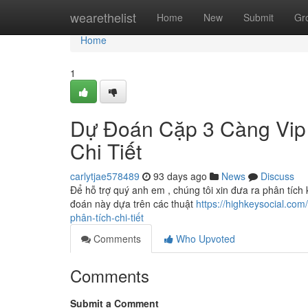
Home
wearethelist
Home
New
Submit
Gr
Home
1
Dự Đoán Cặp 3 Càng Vip 
Chi Tiết
carlytjae578489
93 days ago
News
Discuss
Để hỗ trợ quý anh em , chúng tôi xin đưa ra phân tíc
đoán này dựa trên các thuật
https://highkeysocial.c
phân-tích-chi-tiết
Comments
Who Upvoted
Comments
Submit a Comment