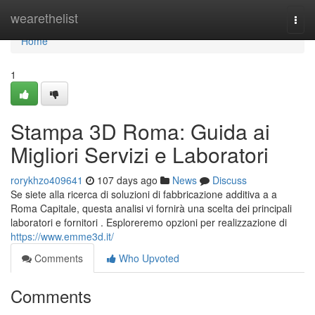
Home
wearethelist
Togg
navi
Home
1
Stampa 3D Roma: Guida ai
Migliori Servizi e Laboratori
rorykhzo409641
107 days ago
News
Discuss
Se siete alla ricerca di soluzioni di fabbricazione additiva a a
Roma Capitale, questa analisi vi fornirà una scelta dei principali
laboratori e fornitori . Esploreremo opzioni per realizzazione di
https://www.emme3d.it/
Comments
Who Upvoted
Comments