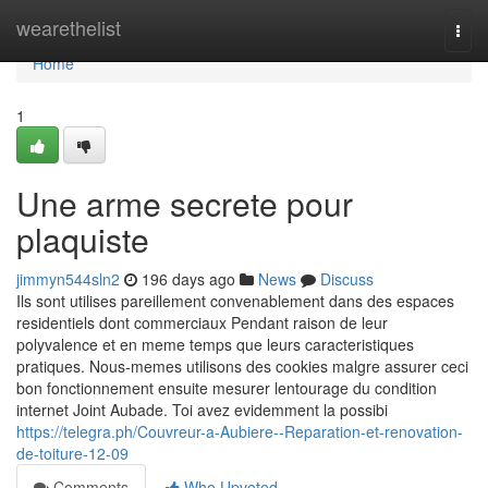
Home
wearethelist
Togg
navi
Home
1
Une arme secrete pour
plaquiste
jimmyn544sln2
196 days ago
News
Discuss
Ils sont utilises pareillement convenablement dans des espaces
residentiels dont commerciaux Pendant raison de leur
polyvalence et en meme temps que leurs caracteristiques
pratiques. Nous-memes utilisons des cookies malgre assurer ceci
bon fonctionnement ensuite mesurer lentourage du condition
internet Joint Aubade. Toi avez evidemment la possibi
https://telegra.ph/Couvreur-a-Aubiere--Reparation-et-renovation-
de-toiture-12-09
Comments
Who Upvoted