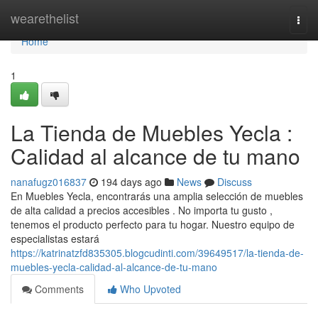
Home
wearethelist
Togg
navi
Home
1
La Tienda de Muebles Yecla :
Calidad al alcance de tu mano
nanafugz016837
194 days ago
News
Discuss
En Muebles Yecla, encontrarás una amplia selección de muebles
de alta calidad a precios accesibles . No importa tu gusto ,
tenemos el producto perfecto para tu hogar. Nuestro equipo de
especialistas estará
https://katrinatzfd835305.blogcudinti.com/39649517/la-tienda-de-
muebles-yecla-calidad-al-alcance-de-tu-mano
Comments
Who Upvoted