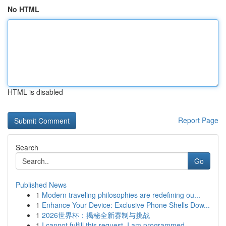
No HTML
HTML is disabled
Report Page
Search
Go
Published News
1
Modern traveling philosophies are redefining ou...
1
Enhance Your Device: Exclusive Phone Shells Dow...
1
2026世界杯：揭秘全新赛制与挑战
1
I cannot fulfill this request. I am programmed ...