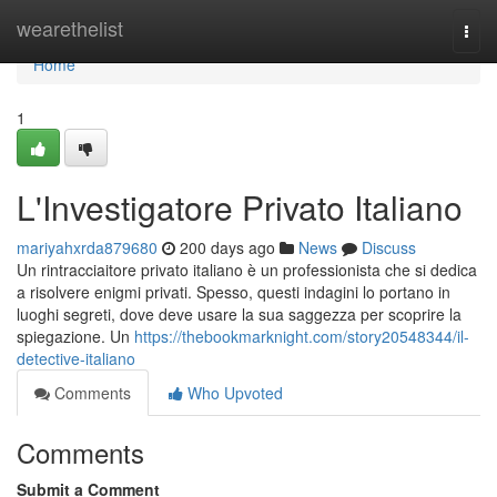
Home
wearethelist
Togg
navi
Home
1
L'Investigatore Privato Italiano
mariyahxrda879680
200 days ago
News
Discuss
Un rintracciaitore privato italiano è un professionista che si dedica
a risolvere enigmi privati. Spesso, questi indagini lo portano in
luoghi segreti, dove deve usare la sua saggezza per scoprire la
spiegazione. Un
https://thebookmarknight.com/story20548344/il-
detective-italiano
Comments
Who Upvoted
Comments
Submit a Comment