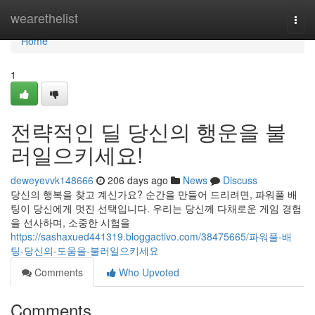
Home
wearethelist
Togg
navi
Home
1
전략적인 딜 당신의 행운을 불
러일으키세요!
deweyevvk148666
206 days ago
News
Discuss
당신의 행복을 찾고 계신가요? 순간을 만들어 드리려면, 파워풀 배
팅이 당신에게 멋진 선택입니다. 우리는 당신께 다채로운 게임 경험
을 선사하며, 소중한 시험을
https://sashaxued441319.bloggactivo.com/38475665/파워풀-배
팅-당신의-도움을-불러일으키세요
Comments
Who Upvoted
Comments