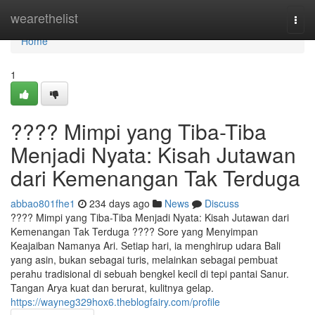
Home
wearethelist
Togg
navi
Home
1
???? Mimpi yang Tiba-Tiba
Menjadi Nyata: Kisah Jutawan
dari Kemenangan Tak Terduga
abbao801fhe1
234 days ago
News
Discuss
???? Mimpi yang Tiba-Tiba Menjadi Nyata: Kisah Jutawan dari
Kemenangan Tak Terduga ????️ Sore yang Menyimpan
Keajaiban Namanya Ari. Setiap hari, ia menghirup udara Bali
yang asin, bukan sebagai turis, melainkan sebagai pembuat
perahu tradisional di sebuah bengkel kecil di tepi pantai Sanur.
Tangan Arya kuat dan berurat, kulitnya gelap.
https://wayneg329hox6.theblogfairy.com/profile