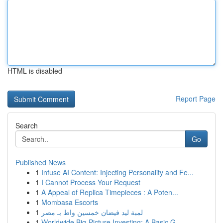
HTML is disabled
Report Page
Search
Go
Published News
1
Infuse AI Content: Injecting Personality and Fe...
1
I Cannot Process Your Request
1
A Appeal of Replica Timepieces : A Poten...
1
Mombasa Escorts
1
لمبة ليد فيضان خمسين واط بـ مصر
1
Worldwide Big-Picture Investing: A Basic G...