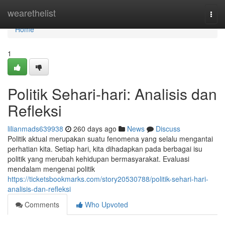
Home
wearethelist
Togg
navi
Home
1
Politik Sehari-hari: Analisis dan
Refleksi
lilianmads639938
260 days ago
News
Discuss
Politik aktual merupakan suatu fenomena yang selalu mengantai
perhatian kita. Setiap hari, kita dihadapkan pada berbagai isu
politik yang merubah kehidupan bermasyarakat. Evaluasi
mendalam mengenai politik
https://ticketsbookmarks.com/story20530788/politik-sehari-hari-
analisis-dan-refleksi
Comments
Who Upvoted