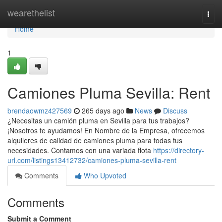
Home
wearethelist
Togg
navi
Home
1
Camiones Pluma Sevilla: Rent
brendaowmz427569
265 days ago
News
Discuss
¿Necesitas un camión pluma en Sevilla para tus trabajos?
¡Nosotros te ayudamos! En Nombre de la Empresa, ofrecemos
alquileres de calidad de camiones pluma para todas tus
necesidades. Contamos con una variada flota
https://directory-
url.com/listings13412732/camiones-pluma-sevilla-rent
Comments
Who Upvoted
Comments
Submit a Comment