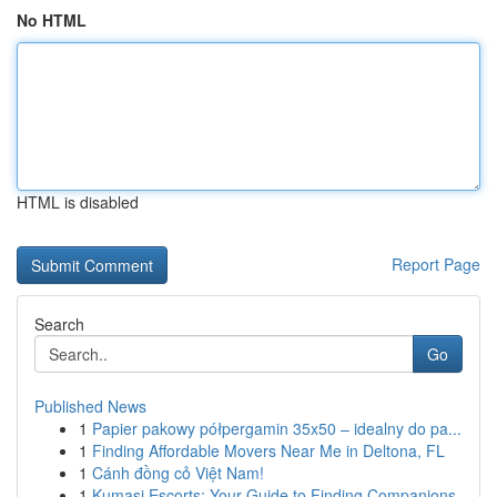
No HTML
HTML is disabled
Report Page
Search
Go
Published News
1
Papier pakowy półpergamin 35x50 – idealny do pa...
1
Finding Affordable Movers Near Me in Deltona, FL
1
Cánh đồng cỏ Việt Nam!
1
Kumasi Escorts: Your Guide to Finding Companions