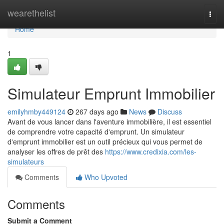
Home
wearethelist
Togg
navi
Home
1
Simulateur Emprunt Immobilier
emilyhmby449124
267 days ago
News
Discuss
Avant de vous lancer dans l'aventure immobilière, il est essentiel
de comprendre votre capacité d'emprunt. Un simulateur
d'emprunt immobilier est un outil précieux qui vous permet de
analyser les offres de prêt des
https://www.credixia.com/les-
simulateurs
Comments
Who Upvoted
Comments
Submit a Comment