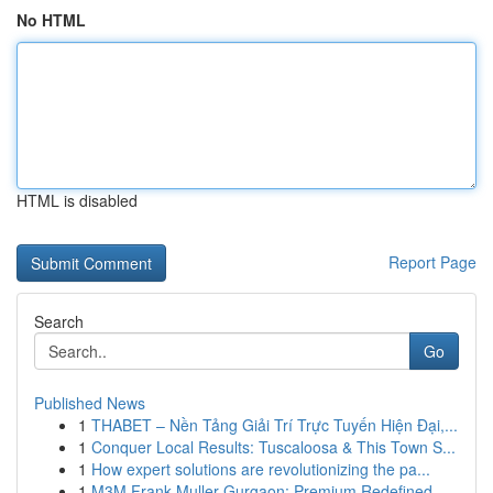
No HTML
HTML is disabled
Report Page
Search
Go
Published News
1
THABET – Nền Tảng Giải Trí Trực Tuyến Hiện Đại,...
1
Conquer Local Results: Tuscaloosa & This Town S...
1
How expert solutions are revolutionizing the pa...
1
M3M Frank Muller Gurgaon: Premium Redefined...