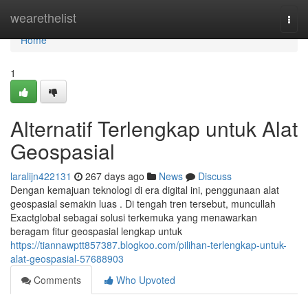
Home
wearethelist
Togg
navi
Home
1
Alternatif Terlengkap untuk Alat
Geospasial
laralijn422131
267 days ago
News
Discuss
Dengan kemajuan teknologi di era digital ini, penggunaan alat
geospasial semakin luas . Di tengah tren tersebut, muncullah
Exactglobal sebagai solusi terkemuka yang menawarkan
beragam fitur geospasial lengkap untuk
https://tiannawptt857387.blogkoo.com/pilihan-terlengkap-untuk-
alat-geospasial-57688903
Comments
Who Upvoted