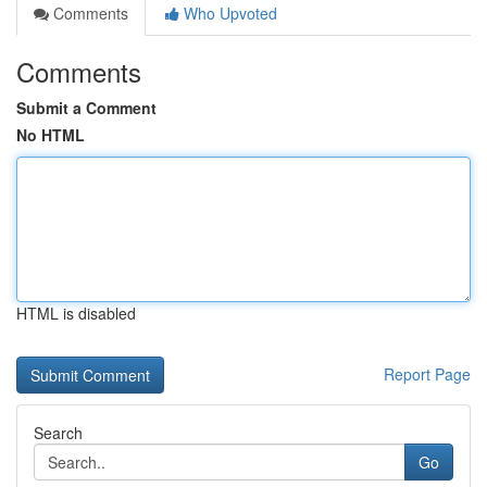
Comments
Who Upvoted
Comments
Submit a Comment
No HTML
HTML is disabled
Report Page
Search
Go