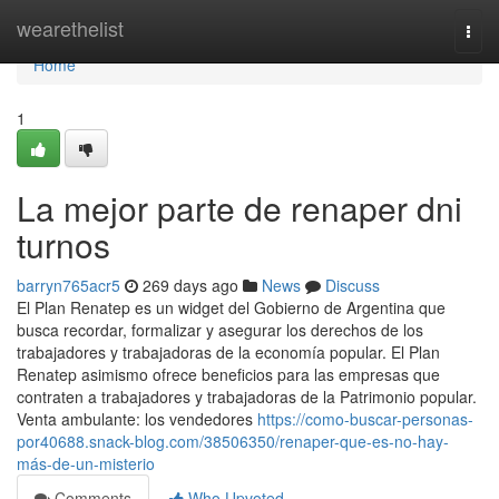
Home
wearethelist
Togg
navi
Home
1
La mejor parte de renaper dni
turnos
barryn765acr5
269 days ago
News
Discuss
El Plan Renatep es un widget del Gobierno de Argentina que
busca recordar, formalizar y asegurar los derechos de los
trabajadores y trabajadoras de la economía popular. El Plan
Renatep asimismo ofrece beneficios para las empresas que
contraten a trabajadores y trabajadoras de la Patrimonio popular.
Venta ambulante: los vendedores
https://como-buscar-personas-
por40688.snack-blog.com/38506350/renaper-que-es-no-hay-
más-de-un-misterio
Comments
Who Upvoted