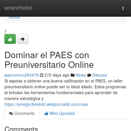
Home
wearethelist
Togg
navi
Home
1
Dominar el PAES con
Preuniversitario Online
jasonomnc283475
272 days ago
News
Discuss
Si aspiras a obtener una buena calificación en el PAES, un taller
preuniversitario online puede ser tu ideal aliado. Estos programas
te brindan las herramientas fundamentales para aprender de
manera estratégica y
https://amiejjor844642.wikijournalist.com/user
Comments
Who Upvoted
Comments