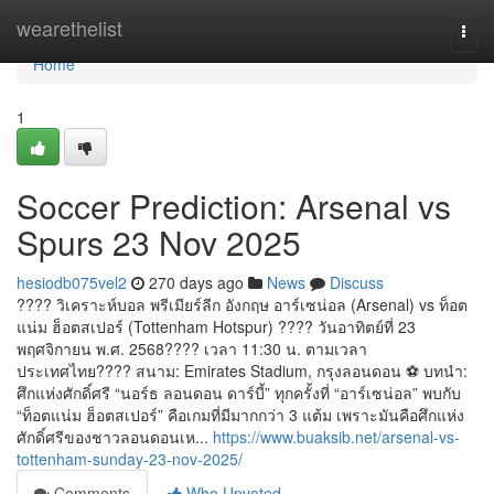
Home
wearethelist
Togg
navi
Home
1
Soccer Prediction: Arsenal vs
Spurs 23 Nov 2025
hesiodb075vel2
270 days ago
News
Discuss
???? วิเคราะห์บอล พรีเมียร์ลีก อังกฤษ อาร์เซน่อล (Arsenal) vs ท็อต
แน่ม ฮ็อตสเปอร์ (Tottenham Hotspur) ???? วันอาทิตย์ที่ 23
พฤศจิกายน พ.ศ. 2568???? เวลา 11:30 น. ตามเวลา
ประเทศไทย???? สนาม: Emirates Stadium, กรุงลอนดอน ⚽ บทนำ:
ศึกแห่งศักดิ์ศรี “นอร์ธ ลอนดอน ดาร์บี้” ทุกครั้งที่ “อาร์เซน่อล” พบกับ
“ท็อตแน่ม ฮ็อตสเปอร์” คือเกมที่มีมากกว่า 3 แต้ม เพราะมันคือศึกแห่ง
ศักดิ์ศรีของชาวลอนดอนเห...
https://www.buaksib.net/arsenal-vs-
tottenham-sunday-23-nov-2025/
Comments
Who Upvoted