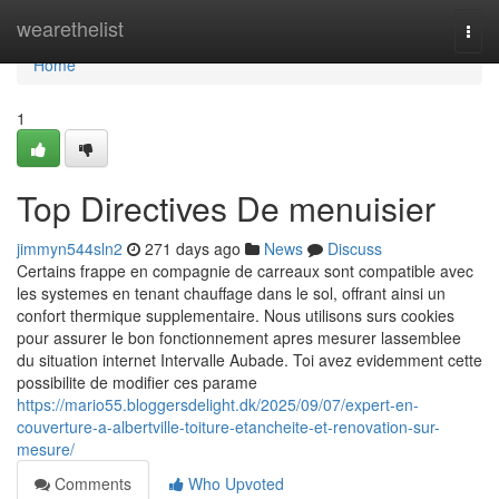
Home
wearethelist
Togg
navi
Home
1
Top Directives De menuisier
jimmyn544sln2
271 days ago
News
Discuss
Certains frappe en compagnie de carreaux sont compatible avec
les systemes en tenant chauffage dans le sol, offrant ainsi un
confort thermique supplementaire. Nous utilisons surs cookies
pour assurer le bon fonctionnement apres mesurer lassemblee
du situation internet Intervalle Aubade. Toi avez evidemment cette
possibilite de modifier ces parame
https://mario55.bloggersdelight.dk/2025/09/07/expert-en-
couverture-a-albertville-toiture-etancheite-et-renovation-sur-
mesure/
Comments
Who Upvoted