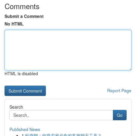
Comments
Submit a Comment
No HTML
HTML is disabled
Report Page
Search
Go
Published News
1
旺商聊：电商卖家必备的客服聊天工具？