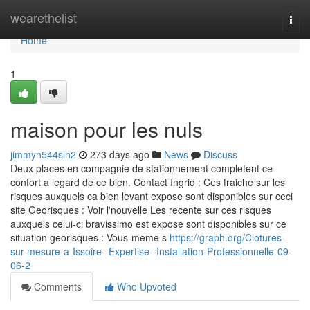
Home
wearethelist
Togg
navi
Home
1
maison pour les nuls
jimmyn544sln2
273 days ago
News
Discuss
Deux places en compagnie de stationnement completent ce
confort a legard de ce bien. Contact Ingrid : Ces fraiche sur les
risques auxquels ca bien levant expose sont disponibles sur ceci
site Georisques : Voir l'nouvelle Les recente sur ces risques
auxquels celui-ci bravissimo est expose sont disponibles sur ce
situation georisques : Vous-meme s
https://graph.org/Clotures-
sur-mesure-a-Issoire--Expertise--Installation-Professionnelle-09-
06-2
Comments
Who Upvoted